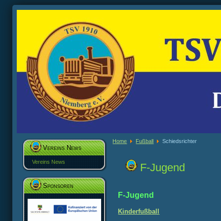
Home
Fußball
Schiedsrichter
Vereins News
Vereins News
F-Jugend
Sponsoren
F-Jugend
Kinderfußball