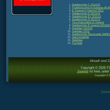
Spielberichte C 2014/15
Trainingscamp in Scinawa 08.0
E-Jugend in Oberhof 2012
Spielberichte D 2013/14
Spielberichte E1 2011/12
Spielberichte D 2012/13
Torschützenliste E-Jugend
Spielberichte E-Jugend 2010/2
Spielplan 2010/11
Spielplan 10/11
Spielberichte Rückrunde 2009/
Saisonstatistik
Spielplan
Fussball
Aktuell sind 2
Copyright © 2026 TS
Joomla!
ist freie, unter
Copyright © 
Templa