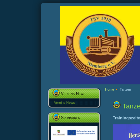
Home
Tanzen
Vereins News
Vereins News
Tanz
Sponsoren
Trainingszeite