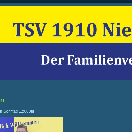
en
n:
Sonntag 12:00Uhr