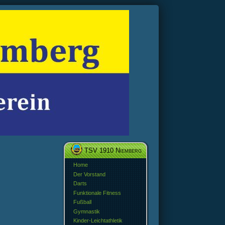
TSV 1910 Niemberg
Home
Der Vorstand
Darts
Funktionale Fitness
Fußball
Gymnastik
Kinder-Leichtathletik