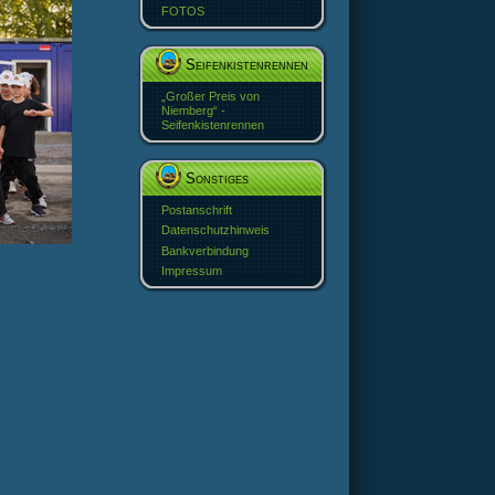
FOTOS
Seifenkistenrennen
„Großer Preis von
Niemberg“ -
Seifenkistenrennen
Sonstiges
Postanschrift
Datenschutzhinweis
Bankverbindung
Impressum