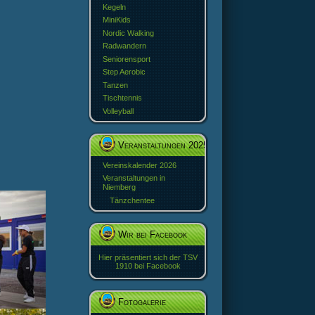
Kegeln
MiniKids
Nordic Walking
Radwandern
Seniorensport
Step Aerobic
Tanzen
Tischtennis
Volleyball
Veranstaltungen 2025
Vereinskalender 2026
Veranstaltungen in
Niemberg
Tänzchentee
Wir bei Facebook
Hier präsentiert sich der TSV
1910 bei Facebook
Fotogalerie