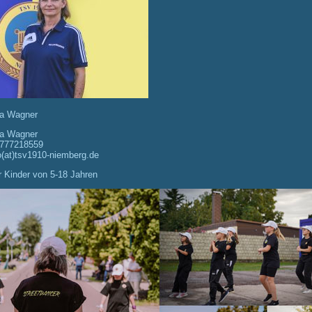
a Wagner
ja Wagner
777218559
o(at)tsv1910-niemberg.de
ür Kinder von 5-18 Jahren