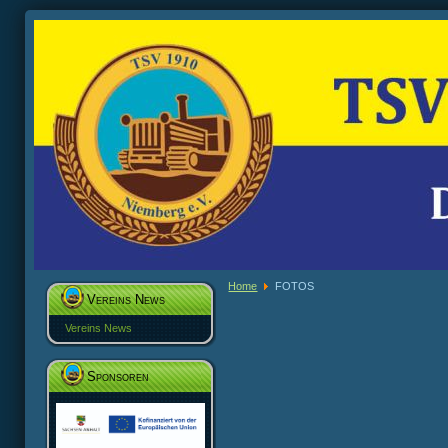
Home
FOTOS
Vereins News
Vereins News
Sponsoren