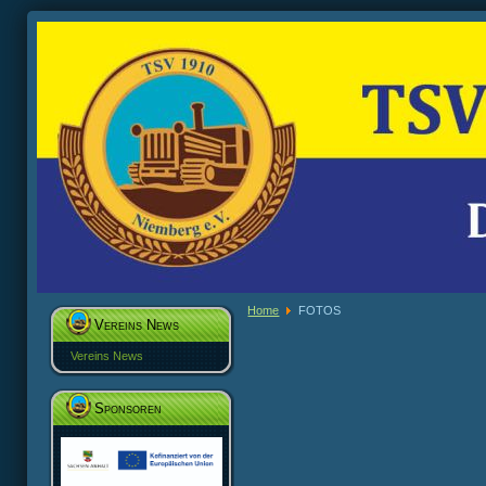
Home
FOTOS
Vereins News
Vereins News
Sponsoren