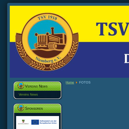
Home
FOTOS
Vereins News
Vereins News
Sponsoren