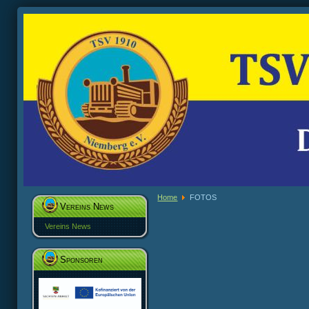
Home
FOTOS
Vereins News
Vereins News
Sponsoren