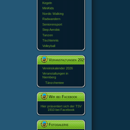
Kegeln
MiniKids
Nordic Walking
Radwandern
Seniorensport
Step Aerobic
Tanzen
Tischtennis
Volleyball
Veranstaltungen 2025
Vereinskalender 2026
Veranstaltungen in
Niemberg
Tänzchentee
Wir bei Facebook
Hier präsentiert sich der TSV
1910 bei Facebook
Fotogalerie