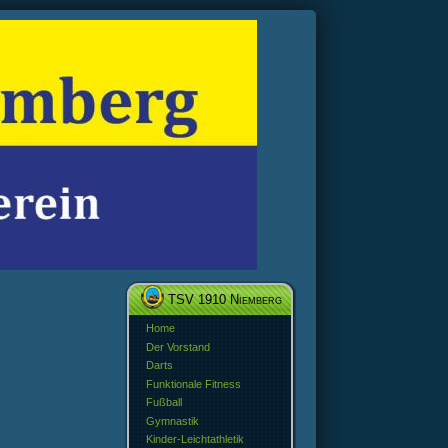
TSV 1910 Niemberg
Home
Der Vorstand
Darts
Funktionale Fitness
Fußball
Gymnastik
Kinder-Leichtathletik