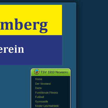
TSV 1910 Niemberg
Home
Der Vorstand
Darts
Funktionale Fitness
Fußball
Gymnastik
Kinder-Leichtathletik