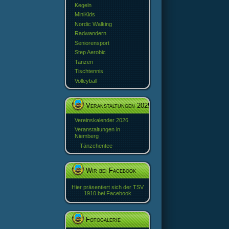
Kegeln
MiniKids
Nordic Walking
Radwandern
Seniorensport
Step Aerobic
Tanzen
Tischtennis
Volleyball
Veranstaltungen 2025
Vereinskalender 2026
Veranstaltungen in
Niemberg
Tänzchentee
Wir bei Facebook
Hier präsentiert sich der TSV
1910 bei Facebook
Fotogalerie