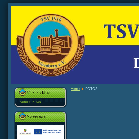
Home
FOTOS
Vereins News
Vereins News
Sponsoren