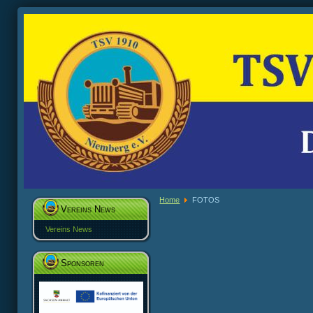
Home
FOTOS
Vereins News
Vereins News
Sponsoren