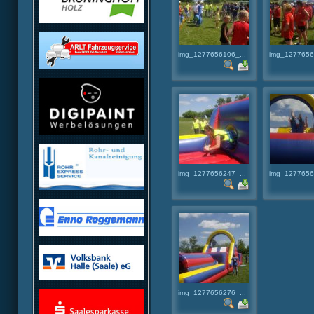
img_1277656106_...
img_1277656
img_1277656247_...
img_1277656
img_1277656276_...