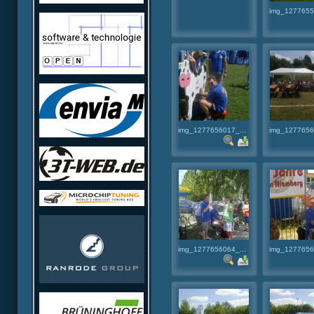
img_1277655
img_1277656017_...
img_1277656
img_1277656064_...
img_1277656