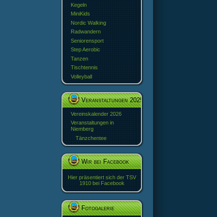
Kegeln
MiniKids
Nordic Walking
Radwandern
Seniorensport
Step Aerobic
Tanzen
Tischtennis
Volleyball
Veranstaltungen 2025
Vereinskalender 2026
Veranstaltungen in
Niemberg
Tänzchentee
Wir bei Facebook
Hier präsentiert sich der TSV
1910 bei Facebook
Fotogalerie