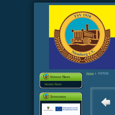
Home
FOTOS
Vereins News
Vereins News
Sponsoren