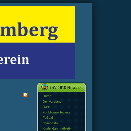
TSV 1910 Niemberg
Home
Der Vorstand
Darts
Funktionale Fitness
Fußball
Gymnastik
Kinder-Leichtathletik