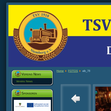
Home
FOTOS
alb_78
Vereins News
Vereins News
Sponsoren