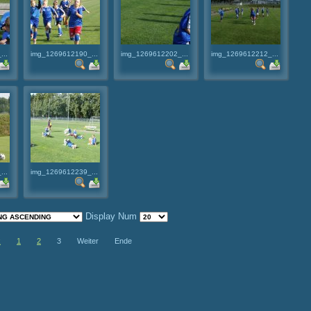
...
img_1269612190_...
img_1269612202_...
img_1269612212_...
...
img_1269612239_...
Display Num
k
1
2
3
Weiter
Ende