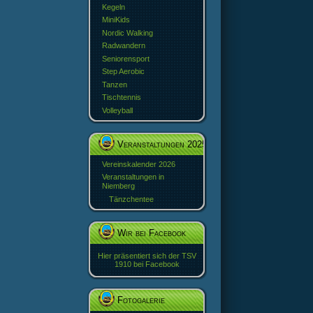
Kegeln
MiniKids
Nordic Walking
Radwandern
Seniorensport
Step Aerobic
Tanzen
Tischtennis
Volleyball
Veranstaltungen 2025
Vereinskalender 2026
Veranstaltungen in
Niemberg
Tänzchentee
Wir bei Facebook
Hier präsentiert sich der TSV
1910 bei Facebook
Fotogalerie