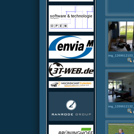
img_1269612103_
img_1269612132_