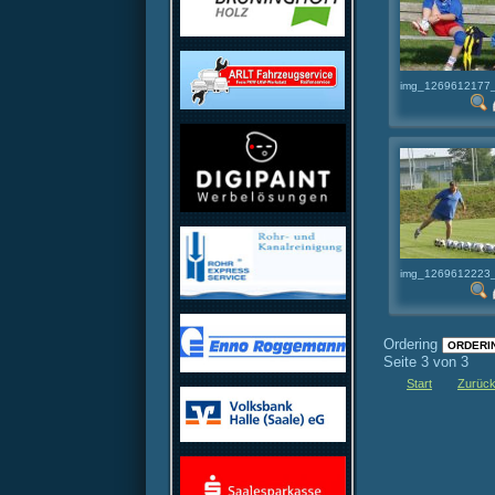
img_1269612177_
img_1269612223_
Ordering
Seite 3 von 3
Start
Zurüc