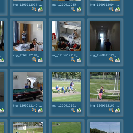
img_1269612077_...
img_1269612085_...
img_1269612094_...
...
img_1269612110_...
img_1269612119_...
img_1269612124_...
...
img_1269612140_...
img_1269612151_...
img_1269612166_...