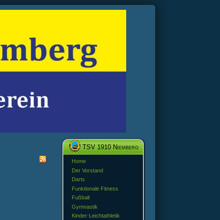
TSV 1910 Niemberg
Home
Der Vorstand
Darts
Funktionale Fitness
Fußball
Gymnastik
Kinder-Leichtathletik